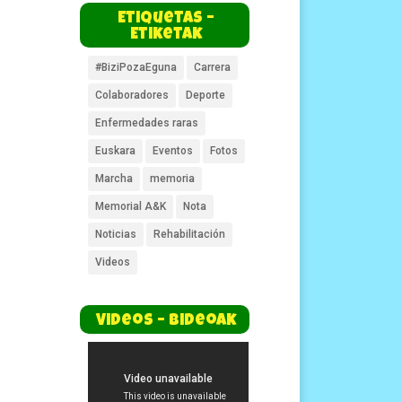
Etiquetas –
Etiketak
#BiziPozaEguna
Carrera
Colaboradores
Deporte
Enfermedades raras
Euskara
Eventos
Fotos
Marcha
memoria
Memorial A&K
Nota
Noticias
Rehabilitación
Videos
Videos – Bideoak