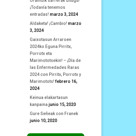
Oraindik sarrerak ditugu!
¡Todavía tenemos
entradas!
marzo 3, 2024
Aldaketa! ¡Cambio!
marzo
3, 2024
Gaixotasun Arraroen
2024ko Eguna Pirritx,
Porrotx eta
Marimototsekin! – ¡Día de
las Enfermedades Raras
2024 con Pirritx, Porrotx y
Marimotots!
febrero 16,
2024
Keinua elakartasun
kanpaina
junio 15, 2020
Gure Señeak con Franek
junio 10, 2020