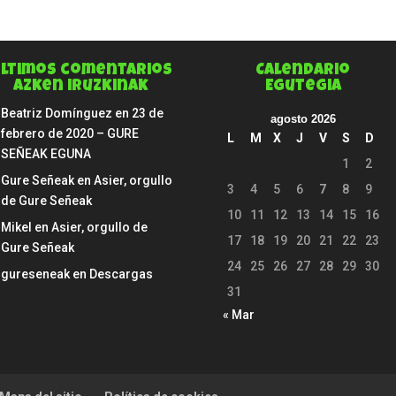
ltimos comentarios
Calendario
Azken iruzkinak
Egutegia
Beatriz Domínguez
en
23 de
agosto 2026
febrero de 2020 – GURE
L
M
X
J
V
S
D
SEÑEAK EGUNA
1
2
Gure Señeak
en
Asier, orgullo
3
4
5
6
7
8
9
de Gure Señeak
10
11
12
13
14
15
16
Mikel
en
Asier, orgullo de
17
18
19
20
21
22
23
Gure Señeak
24
25
26
27
28
29
30
gureseneak
en
Descargas
31
« Mar