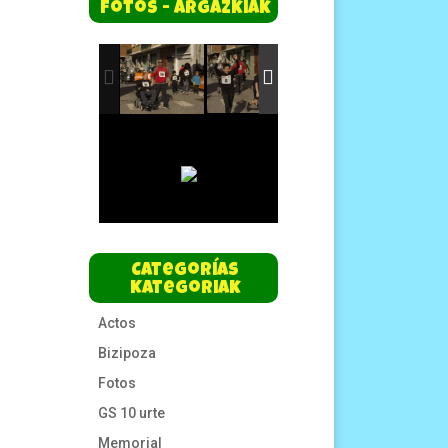
Fotos - Argazkiak
Categorías
Kategoriak
Actos
Bizipoza
Fotos
GS 10 urte
Memorial