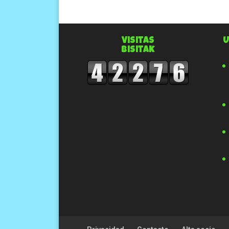
Visitas
U
Bisitak