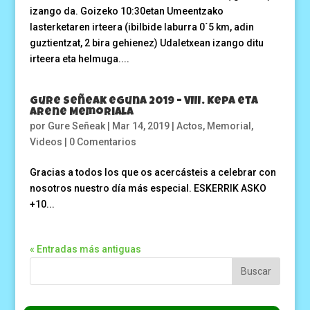
izango da. Goizeko 10:30etan Umeentzako
lasterketaren irteera (ibilbide laburra 0´5 km, adin
guztientzat, 2 bira gehienez) Udaletxean izango ditu
irteera eta helmuga....
Gure Señeak eguna 2019 – VIII. Kepa eta
Arene Memoriala
por
Gure Señeak
|
Mar 14, 2019
|
Actos
,
Memorial
,
Videos
|
0 Comentarios
Gracias a todos los que os acercásteis a celebrar con
nosotros nuestro día más especial. ESKERRIK ASKO
+10...
« Entradas más antiguas