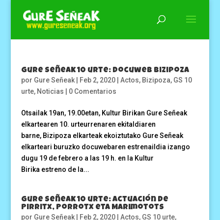
Gure Señeak 10 urte: Docuweb Bizipoza
por
Gure Señeak
|
Feb 2, 2020
|
Actos
,
Bizipoza
,
GS 10
urte
,
Noticias
|
0 Comentarios
Otsailak 19an, 19.00etan, Kultur Birikan Gure Señeak
elkartearen 10. urteurrenaren ekitaldiaren
barne, Bizipoza elkarteak ekoiztutako Gure Señeak
elkarteari buruzko docuwebaren estrenaildia izango
dugu 19 de febrero a las 19 h. en la Kultur
Birika estreno de la...
Gure Señeak 10 urte: Actuación de
Pirritx, Porrotx eta Marimotots
por
Gure Señeak
|
Feb 2, 2020
|
Actos
,
GS 10 urte
,