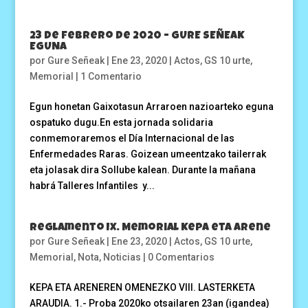
23 de febrero de 2020 – GURE SEÑEAK
EGUNA
por
Gure Señeak
|
Ene 23, 2020
|
Actos
,
GS 10 urte
,
Memorial
|
1 Comentario
Egun honetan Gaixotasun Arraroen nazioarteko eguna
ospatuko dugu.En esta jornada solidaria
conmemoraremos el Día Internacional de las
Enfermedades Raras. Goizean umeentzako tailerrak
eta jolasak dira Sollube kalean. Durante la mañana
habrá Talleres Infantiles y...
Reglamento IX. Memorial Kepa eta Arene
por
Gure Señeak
|
Ene 23, 2020
|
Actos
,
GS 10 urte
,
Memorial
,
Nota
,
Noticias
|
0 Comentarios
KEPA ETA ARENEREN OMENEZKO VIII. LASTERKETA
ARAUDIA. 1.- Proba 2020ko otsailaren 23an (igandea)