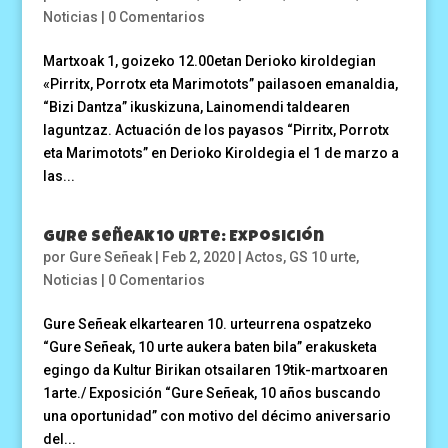
Noticias
|
0 Comentarios
Martxoak 1, goizeko 12.00etan Derioko kiroldegian
«Pirritx, Porrotx eta Marimotots” pailasoen emanaldia,
“Bizi Dantza” ikuskizuna, Lainomendi taldearen
laguntzaz. Actuación de los payasos “Pirritx, Porrotx
eta Marimotots” en Derioko Kiroldegia el 1 de marzo a
las...
Gure Señeak 10 urte: Exposición
por
Gure Señeak
|
Feb 2, 2020
|
Actos
,
GS 10 urte
,
Noticias
|
0 Comentarios
Gure Señeak elkartearen 10. urteurrena ospatzeko
“Gure Señeak, 10 urte aukera baten bila” erakusketa
egingo da Kultur Birikan otsailaren 19tik-martxoaren
1arte./ Exposición “Gure Señeak, 10 años buscando
una oportunidad” con motivo del décimo aniversario
del...